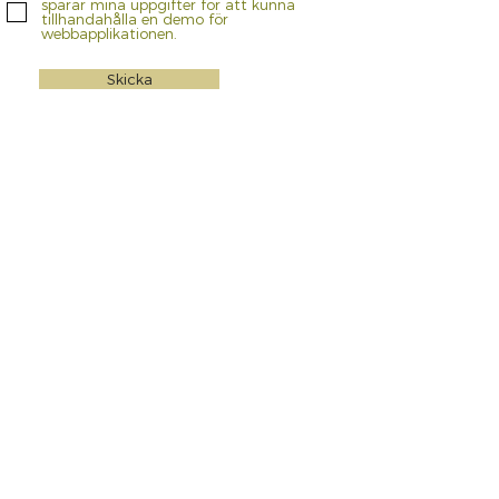
sparar mina uppgifter för att kunna
tillhandahålla en demo för
webbapplikationen.
Skicka
0708-864 894
info@vinnamatchen.se
Vinna Matchen bygger på grundtankar från